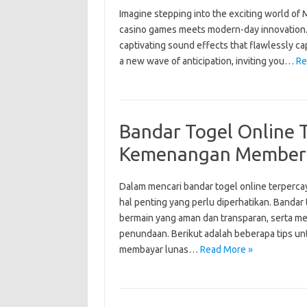
Imagine stepping into the exciting world of 
casino games meets modern-day innovation. Y
captivating sound effects that flawlessly ca
a new wave of anticipation, inviting you…
Re
Bandar Togel Online 
Kemenangan Member
Dalam mencari bandar togel online terper
hal penting yang perlu diperhatikan. Banda
bermain yang aman dan transparan, serta 
penundaan. Berikut adalah beberapa tips u
membayar lunas…
Read More »