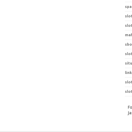
sp
slo
slo
ma
sbo
slo
sit
link
slo
slo
Fo
ja