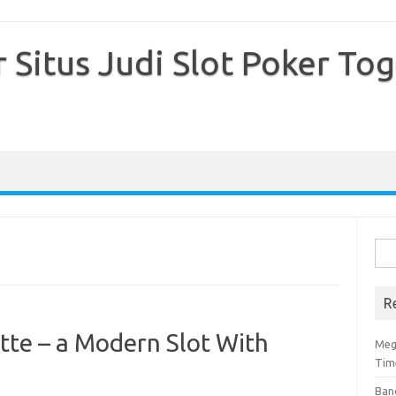
r Situs Judi Slot Poker To
Sea
for:
R
tte – a Modern Slot With
Meg
Tim
Ban