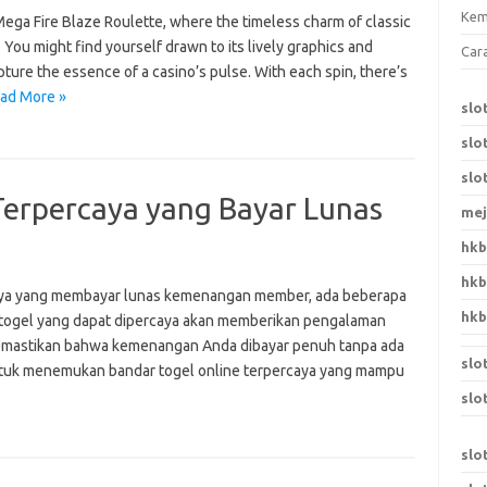
Kem
Mega Fire Blaze Roulette, where the timeless charm of classic
ou might find yourself drawn to its lively graphics and
Car
pture the essence of a casino’s pulse. With each spin, there’s
ad More »
slo
slo
slo
Terpercaya yang Bayar Lunas
mej
hk
hk
caya yang membayar lunas kemenangan member, ada beberapa
hk
r togel yang dapat dipercaya akan memberikan pengalaman
memastikan bahwa kemenangan Anda dibayar penuh tanpa ada
slo
ntuk menemukan bandar togel online terpercaya yang mampu
slo
slo