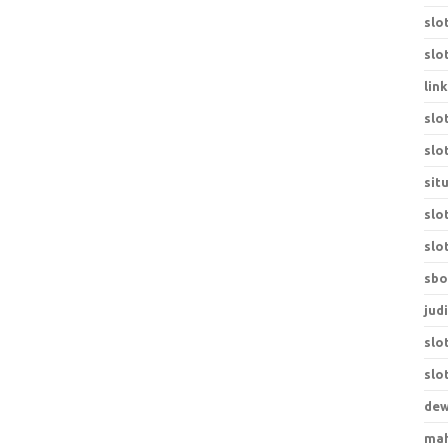
slo
slo
lin
slo
slo
sit
slo
slo
sbo
jud
slo
slo
dew
mah