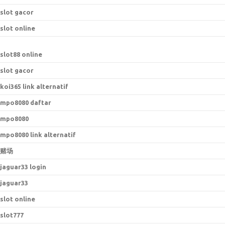
slot gacor
slot online
slot88 online
slot gacor
koi365 link alternatif
mpo8080 daftar
mpo8080
mpo8080 link alternatif
赌场
jaguar33 login
jaguar33
slot online
slot777