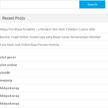
S
e
a
Recent Posts
r
c
Mega Fire Blaze Roulette – a Modern Slot With Timeless Casino Vibe
h
Bandar Togel Online Terpercaya yang Bayar Lunas Kemenangan Member
f
o
Cara Main Judi Online Bagi Pemain Pemula
r
:
slot gacor
slot online
slot88
mejavip
hkbpokerqq
hkbpokerqq
hkbpokerqq