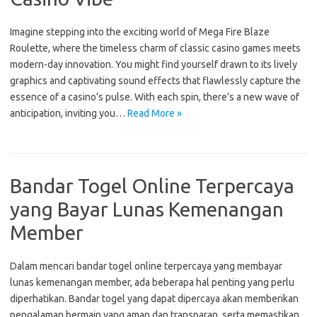
Imagine stepping into the exciting world of Mega Fire Blaze
Roulette, where the timeless charm of classic casino games meets
modern-day innovation. You might find yourself drawn to its lively
graphics and captivating sound effects that flawlessly capture the
essence of a casino’s pulse. With each spin, there’s a new wave of
anticipation, inviting you…
Read More »
Bandar Togel Online Terpercaya
yang Bayar Lunas Kemenangan
Member
Dalam mencari bandar togel online terpercaya yang membayar
lunas kemenangan member, ada beberapa hal penting yang perlu
diperhatikan. Bandar togel yang dapat dipercaya akan memberikan
pengalaman bermain yang aman dan transparan, serta memastikan