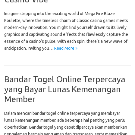
Imagine stepping into the exciting world of Mega Fire Blaze
Roulette, where the timeless charm of classic casino games meets
modern-day innovation. You might find yourself drawn to its lively
graphics and captivating sound effects that flawlessly capture the
essence of a casino’s pulse. With each spin, there’s a new wave of
anticipation, inviting you…
Read More »
Bandar Togel Online Terpercaya
yang Bayar Lunas Kemenangan
Member
Dalam mencari bandar togel online terpercaya yang membayar
lunas kemenangan member, ada beberapa hal penting yang perlu
diperhatikan. Bandar togel yang dapat dipercaya akan memberikan
pengalaman bermain yang aman dan transparan, serta memastikan