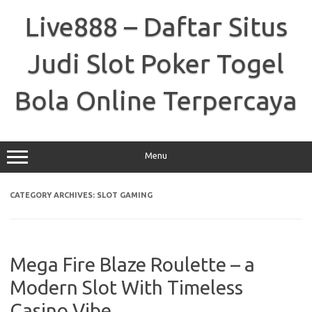
Skip
to
Live888 – Daftar Situs
content
Judi Slot Poker Togel
Bola Online Terpercaya
Menu
CATEGORY ARCHIVES:
SLOT GAMING
Mega Fire Blaze Roulette – a
Modern Slot With Timeless
Casino Vibe