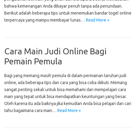
bahwa kemenangan Anda dibayar penuh tanpa ada penundaan.
Berikut adalah beberapa tips untuk menemukan bandar togel online
terpercaya yang mampu membayar lunas…
Read More »
Cara Main Judi Online Bagi
Pemain Pemula
Bagi yang memang masih pemula di dalam permainan taruhan judi
online, ada beberapa tips dan cara yang bisa coba diikuti. Memang
sangat penting sekali untuk bisa memahami dan mempelajari cara
main yang tepat untuk bisa mendapatkan keuntungan yang besar.
Oleh karena itu ada baiknya jika kemudian Anda bisa pelajari dan cari
tahu bagaimana cara main…
Read More »