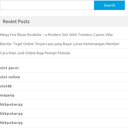
S
e
a
Recent Posts
r
c
Mega Fire Blaze Roulette – a Modern Slot With Timeless Casino Vibe
h
Bandar Togel Online Terpercaya yang Bayar Lunas Kemenangan Member
f
o
Cara Main Judi Online Bagi Pemain Pemula
r
:
slot gacor
slot online
slot88
mejavip
hkbpokerqq
hkbpokerqq
hkbpokerqq