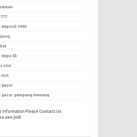
aceman
t777
t deposit 5000
hjong
bet
t depo 5k
us slot
 slot
t gacor
t gacor gampang menang
r Information Please
Contact Us
sa seo judi