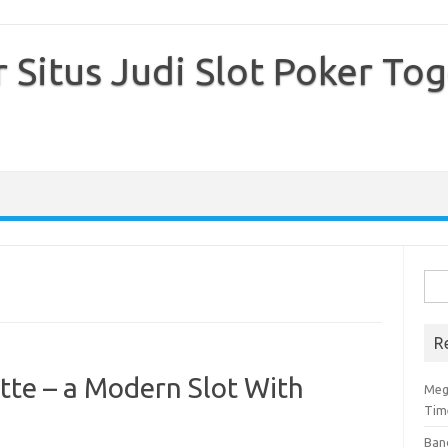
r Situs Judi Slot Poker To
Sea
for:
R
tte – a Modern Slot With
Meg
Tim
Ban