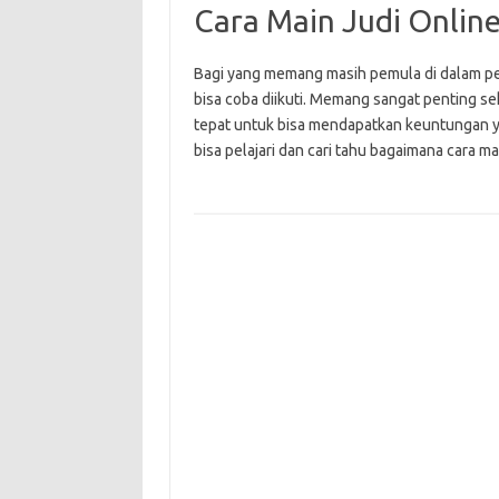
Cara Main Judi Onlin
Bagi yang memang masih pemula di dalam per
bisa coba diikuti. Memang sangat penting s
tepat untuk bisa mendapatkan keuntungan ya
bisa pelajari dan cari tahu bagaimana cara 