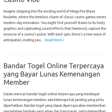
Imagine stepping into the exciting world of Mega Fire Blaze
Roulette, where the timeless charm of classic casino games meets
modern-day innovation. You might find yourself drawn to its lively
graphics and captivating sound effects that flawlessly capture the
essence of a casino’s pulse. With each spin, there’s a new wave of
anticipation, inviting you…
Read More »
Bandar Togel Online Terpercaya
yang Bayar Lunas Kemenangan
Member
Dalam mencari bandar togel online terpercaya yang membayar
lunas kemenangan member, ada beberapa hal penting yang perlu
diperhatikan. Bandar togel yang dapat dipercaya akan memberikan
pengalaman bermain yang aman dan transparan, serta memastikan