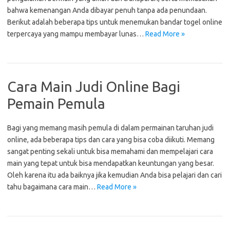
bahwa kemenangan Anda dibayar penuh tanpa ada penundaan.
Berikut adalah beberapa tips untuk menemukan bandar togel online
terpercaya yang mampu membayar lunas…
Read More »
Cara Main Judi Online Bagi
Pemain Pemula
Bagi yang memang masih pemula di dalam permainan taruhan judi
online, ada beberapa tips dan cara yang bisa coba diikuti. Memang
sangat penting sekali untuk bisa memahami dan mempelajari cara
main yang tepat untuk bisa mendapatkan keuntungan yang besar.
Oleh karena itu ada baiknya jika kemudian Anda bisa pelajari dan cari
tahu bagaimana cara main…
Read More »