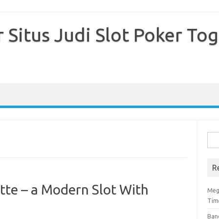
r Situs Judi Slot Poker To
Sea
for:
R
tte – a Modern Slot With
Meg
Tim
Ban