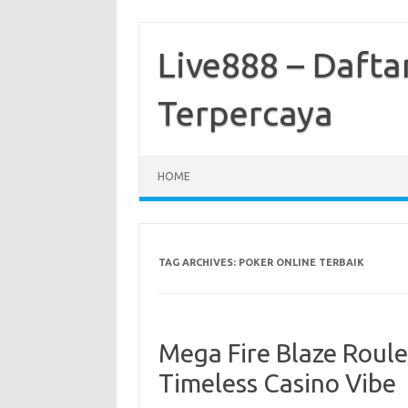
Skip
to
content
Live888 – Dafta
Terpercaya
HOME
TAG ARCHIVES:
POKER ONLINE TERBAIK
Mega Fire Blaze Roule
Timeless Casino Vibe