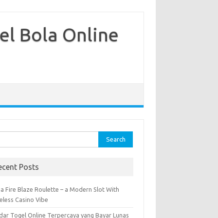
gel Bola Online
rch
ecent Posts
a Fire Blaze Roulette – a Modern Slot With
eless Casino Vibe
dar Togel Online Terpercaya yang Bayar Lunas