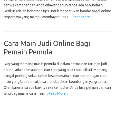
bahwa kemenangan Anda dibayar penuh tanpa ada penundaan.
Berikut adalah beberapa tips untuk menemukan bandar togel online
terpercaya yang mampu membayar lunas…
Read More »
Cara Main Judi Online Bagi
Pemain Pemula
Bagi yang memang masih pemula di dalam permainan taruhan judi
online, ada beberapa tips dan cara yang bisa coba diikuti. Memang
sangat penting sekali untuk bisa memahami dan mempelajari cara
main yang tepat untuk bisa mendapatkan keuntungan yang besar.
Oleh karena itu ada baiknya jika kemudian Anda bisa pelajari dan cari
tahu bagaimana cara main…
Read More »