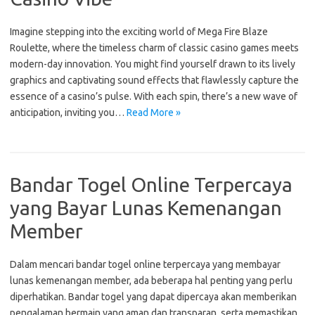
Imagine stepping into the exciting world of Mega Fire Blaze
Roulette, where the timeless charm of classic casino games meets
modern-day innovation. You might find yourself drawn to its lively
graphics and captivating sound effects that flawlessly capture the
essence of a casino’s pulse. With each spin, there’s a new wave of
anticipation, inviting you…
Read More »
Bandar Togel Online Terpercaya
yang Bayar Lunas Kemenangan
Member
Dalam mencari bandar togel online terpercaya yang membayar
lunas kemenangan member, ada beberapa hal penting yang perlu
diperhatikan. Bandar togel yang dapat dipercaya akan memberikan
pengalaman bermain yang aman dan transparan, serta memastikan