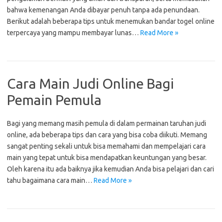
bahwa kemenangan Anda dibayar penuh tanpa ada penundaan.
Berikut adalah beberapa tips untuk menemukan bandar togel online
terpercaya yang mampu membayar lunas…
Read More »
Cara Main Judi Online Bagi
Pemain Pemula
Bagi yang memang masih pemula di dalam permainan taruhan judi
online, ada beberapa tips dan cara yang bisa coba diikuti. Memang
sangat penting sekali untuk bisa memahami dan mempelajari cara
main yang tepat untuk bisa mendapatkan keuntungan yang besar.
Oleh karena itu ada baiknya jika kemudian Anda bisa pelajari dan cari
tahu bagaimana cara main…
Read More »