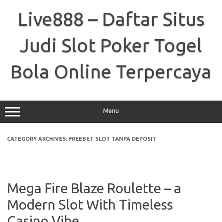
Skip
to
Live888 – Daftar Situs
content
Judi Slot Poker Togel
Bola Online Terpercaya
Menu
CATEGORY ARCHIVES:
FREEBET SLOT TANPA DEPOSIT
Mega Fire Blaze Roulette – a
Modern Slot With Timeless
Casino Vibe