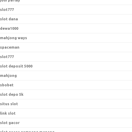
judi parlay
slot777
slot dana
dewa1000
mahjong ways
spaceman
slot777
slot deposit 5000
mahjong
sbobet
slot depo 5k
situs slot
link slot
slot gacor