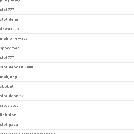
judi parlay
slot777
slot dana
dewa1000
mahjong ways
spaceman
slot777
slot deposit 5000
mahjong
sbobet
slot depo 5k
situs slot
link slot
slot gacor