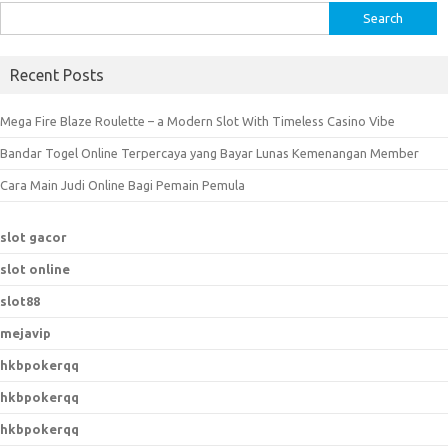
S
e
a
Recent Posts
r
c
Mega Fire Blaze Roulette – a Modern Slot With Timeless Casino Vibe
h
Bandar Togel Online Terpercaya yang Bayar Lunas Kemenangan Member
f
o
Cara Main Judi Online Bagi Pemain Pemula
r
:
slot gacor
slot online
slot88
mejavip
hkbpokerqq
hkbpokerqq
hkbpokerqq