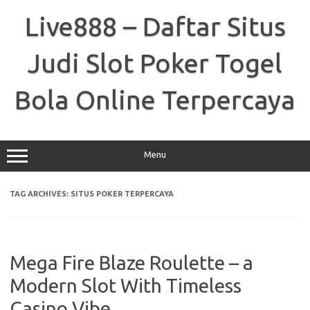
Skip
to
Live888 – Daftar Situs
content
Judi Slot Poker Togel
Bola Online Terpercaya
Menu
TAG ARCHIVES:
SITUS POKER TERPERCAYA
Mega Fire Blaze Roulette – a
Modern Slot With Timeless
Casino Vibe