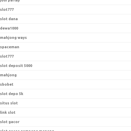
judi parlay
slot777
slot dana
dewa1000
mahjong ways
spaceman
slot777
slot deposit 5000
mahjong
sbobet
slot depo 5k
situs slot
link slot
slot gacor