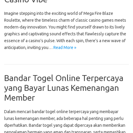
Imagine stepping into the exciting world of Mega Fire Blaze
Roulette, where the timeless charm of classic casino games meets
modern-day innovation. You might find yourself drawn to its lively
graphics and captivating sound effects that flawlessly capture the
essence of a casino’s pulse. With each spin, there’s a new wave of
anticipation, inviting you…
Read More »
Bandar Togel Online Terpercaya
yang Bayar Lunas Kemenangan
Member
Dalam mencari bandar togel online terpercaya yang membayar
lunas kemenangan member, ada beberapa hal penting yang perlu
diperhatikan. Bandar togel yang dapat dipercaya akan memberikan
pengalaman bermain yang aman dan transparan, serta memastikan