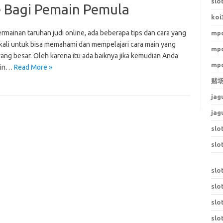
slo
e Bagi Pemain Pemula
koi
mainan taruhan judi online, ada beberapa tips dan cara yang
mpo
ekali untuk bisa memahami dan mempelajari cara main yang
mp
ng besar. Oleh karena itu ada baiknya jika kemudian Anda
mpo
main…
Read More »
赌
jag
jag
slo
slo
slo
slo
slo
slo