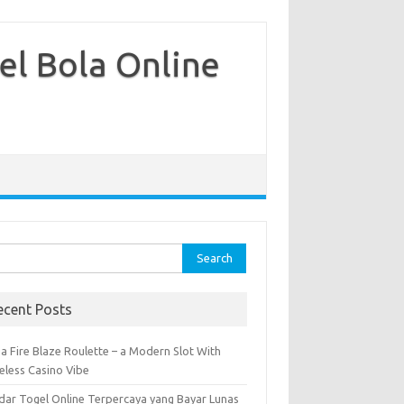
gel Bola Online
rch
ecent Posts
a Fire Blaze Roulette – a Modern Slot With
eless Casino Vibe
dar Togel Online Terpercaya yang Bayar Lunas