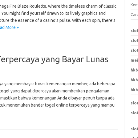
Kem
Mega Fire Blaze Roulette, where the timeless charm of classic
ou might find yourself drawn to its lively graphics and
Car
pture the essence of a casino’s pulse. With each spin, there’s
ad More »
slo
slo
slo
Terpercaya yang Bayar Lunas
mej
hk
hk
caya yang membayar lunas kemenangan member, ada beberapa
hk
r togel yang dapat dipercaya akan memberikan pengalaman
memastikan bahwa kemenangan Anda dibayar penuh tanpa ada
slo
ntuk menemukan bandar togel online terpercaya yang mampu
slo
slo