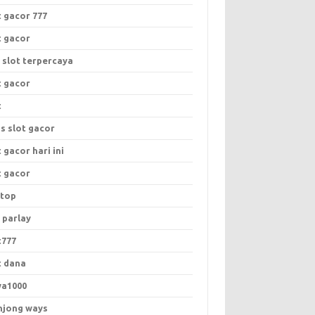
t gacor 777
t gacor
k slot terpercaya
t gacor
t
us slot gacor
t gacor hari ini
t gacor
top
i parlay
t777
t dana
a1000
jong ways