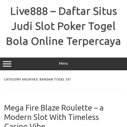
Skip
to
Live888 – Daftar Situs
content
Judi Slot Poker Togel
Bola Online Terpercaya
Menu
CATEGORY ARCHIVES:
BANDAR TOGEL 137
Mega Fire Blaze Roulette – a
Modern Slot With Timeless
Casino Vibe