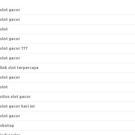
slot gacor
slot gacor
slot
slot gacor
slot gacor 777
slot gacor
link slot terpercaya
slot gacor
slot
situs slot gacor
slot gacor hari ini
slot gacor
sbotop