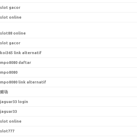
slot gacor
slot online
slot88 online
slot gacor
koi365 link alternatif
mpo8080 daftar
mpo8080
mpo8080 link alternatif
赌场
jaguar33 login
jaguar33
slot online
slot777