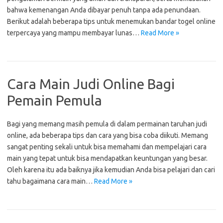
bahwa kemenangan Anda dibayar penuh tanpa ada penundaan.
Berikut adalah beberapa tips untuk menemukan bandar togel online
terpercaya yang mampu membayar lunas…
Read More »
Cara Main Judi Online Bagi
Pemain Pemula
Bagi yang memang masih pemula di dalam permainan taruhan judi
online, ada beberapa tips dan cara yang bisa coba diikuti. Memang
sangat penting sekali untuk bisa memahami dan mempelajari cara
main yang tepat untuk bisa mendapatkan keuntungan yang besar.
Oleh karena itu ada baiknya jika kemudian Anda bisa pelajari dan cari
tahu bagaimana cara main…
Read More »