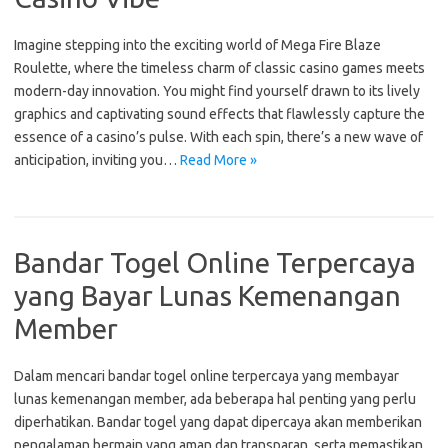
Imagine stepping into the exciting world of Mega Fire Blaze
Roulette, where the timeless charm of classic casino games meets
modern-day innovation. You might find yourself drawn to its lively
graphics and captivating sound effects that flawlessly capture the
essence of a casino’s pulse. With each spin, there’s a new wave of
anticipation, inviting you…
Read More »
Bandar Togel Online Terpercaya
yang Bayar Lunas Kemenangan
Member
Dalam mencari bandar togel online terpercaya yang membayar
lunas kemenangan member, ada beberapa hal penting yang perlu
diperhatikan. Bandar togel yang dapat dipercaya akan memberikan
pengalaman bermain yang aman dan transparan, serta memastikan