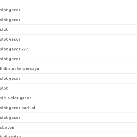
slot gacor
slot gacor
slot
slot gacor
slot gacor 777
slot gacor
link slot terpercaya
slot gacor
slot
situs slot gacor
slot gacor hari ini
slot gacor
sbotop