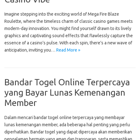
Imagine stepping into the exciting world of Mega Fire Blaze
Roulette, where the timeless charm of classic casino games meets
modern-day innovation. You might find yourself drawn to its lively
graphics and captivating sound effects that flawlessly capture the
essence of a casino’s pulse. With each spin, there’s a new wave of
anticipation, inviting you…
Read More »
Bandar Togel Online Terpercaya
yang Bayar Lunas Kemenangan
Member
Dalam mencari bandar togel online terpercaya yang membayar
lunas kemenangan member, ada beberapa hal penting yang perlu
diperhatikan. Bandar togel yang dapat dipercaya akan memberikan
pengalaman bermain yang aman dan transparan, serta memastikan