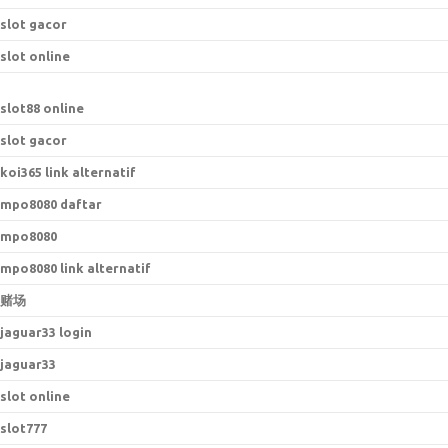
slot gacor
slot online
slot88 online
slot gacor
koi365 link alternatif
mpo8080 daftar
mpo8080
mpo8080 link alternatif
赌场
jaguar33 login
jaguar33
slot online
slot777