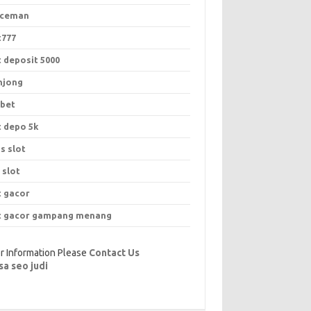
aceman
t777
t deposit 5000
hjong
bet
t depo 5k
us slot
 slot
t gacor
t gacor gampang menang
r Information Please
Contact Us
sa seo judi