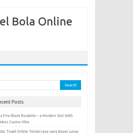
gel Bola Online
rch
ecent Posts
a Fire Blaze Roulette – a Modern Slot With
eless Casino Vibe
dar Togel Online Terpercaya yang Bayar Lunas