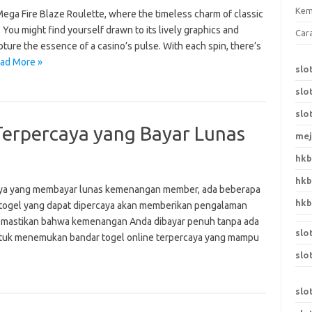
Kem
Mega Fire Blaze Roulette, where the timeless charm of classic
ou might find yourself drawn to its lively graphics and
Car
pture the essence of a casino’s pulse. With each spin, there’s
ad More »
slo
slo
slo
Terpercaya yang Bayar Lunas
mej
hk
hk
caya yang membayar lunas kemenangan member, ada beberapa
hk
r togel yang dapat dipercaya akan memberikan pengalaman
memastikan bahwa kemenangan Anda dibayar penuh tanpa ada
slo
ntuk menemukan bandar togel online terpercaya yang mampu
slo
slo