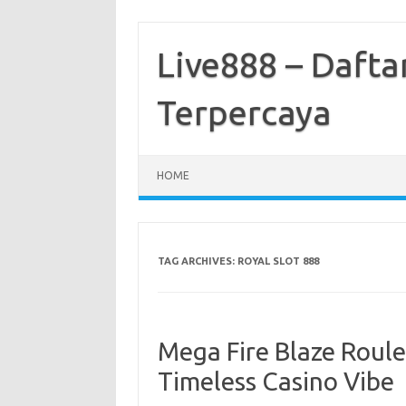
Skip
to
content
Live888 – Dafta
Terpercaya
HOME
TAG ARCHIVES:
ROYAL SLOT 888
Mega Fire Blaze Roule
Timeless Casino Vibe