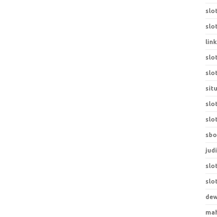
slo
slo
lin
slo
slo
sit
slo
slo
sbo
jud
slo
slo
dew
mah