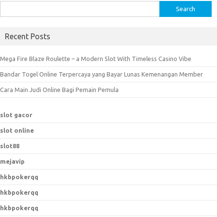
S
e
a
Recent Posts
r
c
Mega Fire Blaze Roulette – a Modern Slot With Timeless Casino Vibe
h
Bandar Togel Online Terpercaya yang Bayar Lunas Kemenangan Member
f
o
Cara Main Judi Online Bagi Pemain Pemula
r
:
slot gacor
slot online
slot88
mejavip
hkbpokerqq
hkbpokerqq
hkbpokerqq