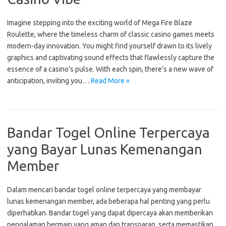
Imagine stepping into the exciting world of Mega Fire Blaze
Roulette, where the timeless charm of classic casino games meets
modern-day innovation. You might find yourself drawn to its lively
graphics and captivating sound effects that flawlessly capture the
essence of a casino’s pulse. With each spin, there’s a new wave of
anticipation, inviting you…
Read More »
Bandar Togel Online Terpercaya
yang Bayar Lunas Kemenangan
Member
Dalam mencari bandar togel online terpercaya yang membayar
lunas kemenangan member, ada beberapa hal penting yang perlu
diperhatikan. Bandar togel yang dapat dipercaya akan memberikan
pengalaman bermain yang aman dan transparan, serta memastikan