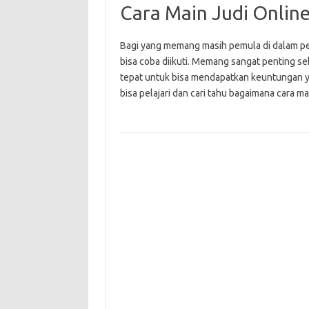
Cara Main Judi Onlin
Bagi yang memang masih pemula di dalam per
bisa coba diikuti. Memang sangat penting s
tepat untuk bisa mendapatkan keuntungan ya
bisa pelajari dan cari tahu bagaimana cara 