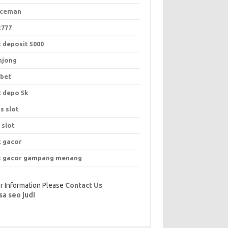
aceman
t777
t deposit 5000
hjong
bet
t depo 5k
us slot
 slot
t gacor
t gacor gampang menang
r Information Please
Contact Us
sa seo judi