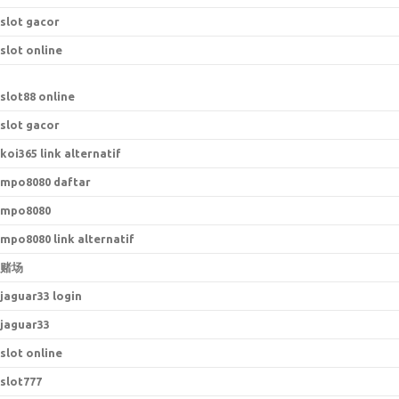
slot gacor
slot online
slot88 online
slot gacor
koi365 link alternatif
mpo8080 daftar
mpo8080
mpo8080 link alternatif
赌场
jaguar33 login
jaguar33
slot online
slot777