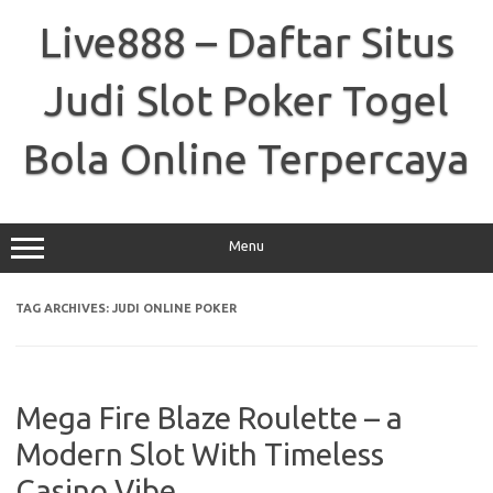
Skip
to
Live888 – Daftar Situs
content
Judi Slot Poker Togel
Bola Online Terpercaya
Menu
TAG ARCHIVES:
JUDI ONLINE POKER
Mega Fire Blaze Roulette – a
Modern Slot With Timeless
Casino Vibe