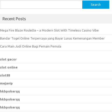
S
e
a
Recent Posts
r
c
Mega Fire Blaze Roulette – a Modern Slot With Timeless Casino Vibe
h
Bandar Togel Online Terpercaya yang Bayar Lunas Kemenangan Member
f
o
Cara Main Judi Online Bagi Pemain Pemula
r
:
slot gacor
slot online
slot88
mejavip
hkbpokerqq
hkbpokerqq
hkbpokerqq