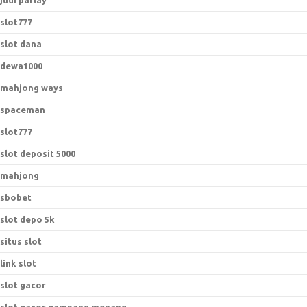
judi parlay
slot777
slot dana
dewa1000
mahjong ways
spaceman
slot777
slot deposit 5000
mahjong
sbobet
slot depo 5k
situs slot
link slot
slot gacor