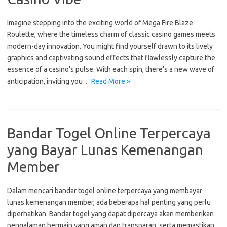
Imagine stepping into the exciting world of Mega Fire Blaze
Roulette, where the timeless charm of classic casino games meets
modern-day innovation. You might find yourself drawn to its lively
graphics and captivating sound effects that flawlessly capture the
essence of a casino’s pulse. With each spin, there’s a new wave of
anticipation, inviting you…
Read More »
Bandar Togel Online Terpercaya
yang Bayar Lunas Kemenangan
Member
Dalam mencari bandar togel online terpercaya yang membayar
lunas kemenangan member, ada beberapa hal penting yang perlu
diperhatikan. Bandar togel yang dapat dipercaya akan memberikan
pengalaman bermain yang aman dan transparan, serta memastikan