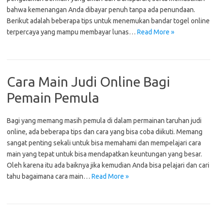
bahwa kemenangan Anda dibayar penuh tanpa ada penundaan.
Berikut adalah beberapa tips untuk menemukan bandar togel online
terpercaya yang mampu membayar lunas…
Read More »
Cara Main Judi Online Bagi
Pemain Pemula
Bagi yang memang masih pemula di dalam permainan taruhan judi
online, ada beberapa tips dan cara yang bisa coba diikuti. Memang
sangat penting sekali untuk bisa memahami dan mempelajari cara
main yang tepat untuk bisa mendapatkan keuntungan yang besar.
Oleh karena itu ada baiknya jika kemudian Anda bisa pelajari dan cari
tahu bagaimana cara main…
Read More »