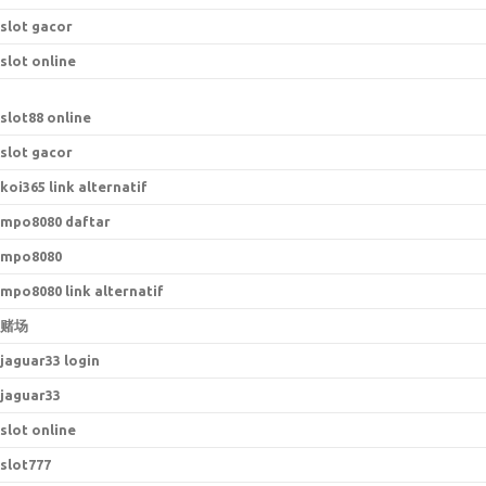
slot gacor
slot online
slot88 online
slot gacor
koi365 link alternatif
mpo8080 daftar
mpo8080
mpo8080 link alternatif
赌场
jaguar33 login
jaguar33
slot online
slot777