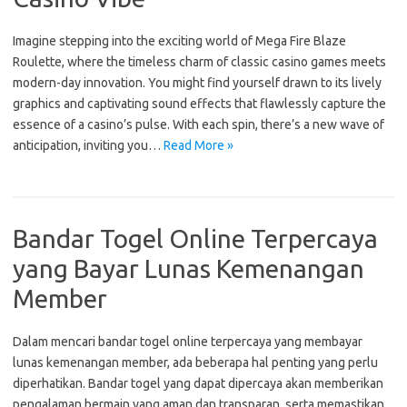
Imagine stepping into the exciting world of Mega Fire Blaze
Roulette, where the timeless charm of classic casino games meets
modern-day innovation. You might find yourself drawn to its lively
graphics and captivating sound effects that flawlessly capture the
essence of a casino’s pulse. With each spin, there’s a new wave of
anticipation, inviting you…
Read More »
Bandar Togel Online Terpercaya
yang Bayar Lunas Kemenangan
Member
Dalam mencari bandar togel online terpercaya yang membayar
lunas kemenangan member, ada beberapa hal penting yang perlu
diperhatikan. Bandar togel yang dapat dipercaya akan memberikan
pengalaman bermain yang aman dan transparan, serta memastikan