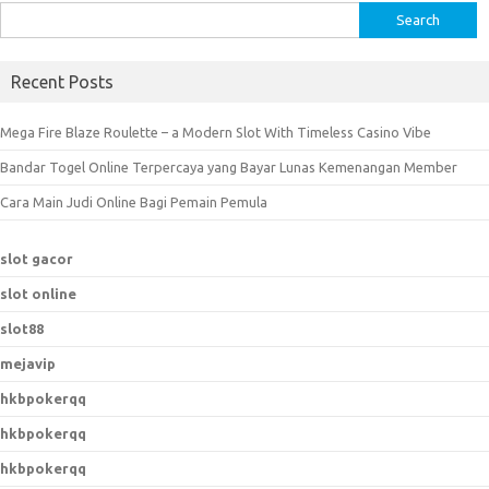
S
e
a
Recent Posts
r
c
Mega Fire Blaze Roulette – a Modern Slot With Timeless Casino Vibe
h
Bandar Togel Online Terpercaya yang Bayar Lunas Kemenangan Member
f
o
Cara Main Judi Online Bagi Pemain Pemula
r
:
slot gacor
slot online
slot88
mejavip
hkbpokerqq
hkbpokerqq
hkbpokerqq