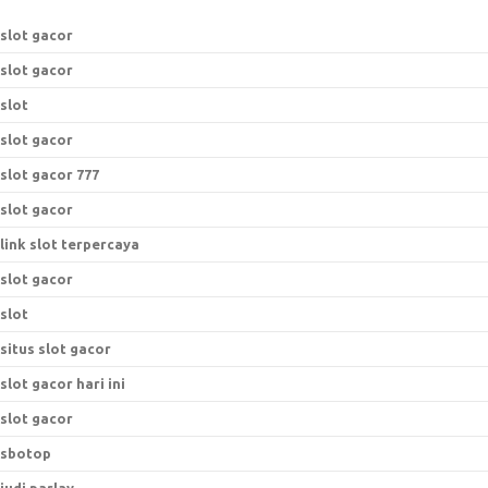
slot gacor
slot gacor
slot
slot gacor
slot gacor 777
slot gacor
link slot terpercaya
slot gacor
slot
situs slot gacor
slot gacor hari ini
slot gacor
sbotop