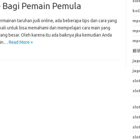
slo
e Bagi Pemain Pemula
koi
mainan taruhan judi online, ada beberapa tips dan cara yang
mpo
ekali untuk bisa memahami dan mempelajari cara main yang
mp
ng besar. Oleh karena itu ada baiknya jika kemudian Anda
mpo
main…
Read More »
赌
jag
jag
slo
slo
slo
slo
slo
slo