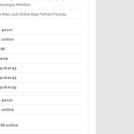
enangan Member
a Main Judi Online Bagi Pemain Pemula
t gacor
t online
t88
avip
bpokerqq
bpokerqq
bpokerqq
t gacor
t online
t88 online