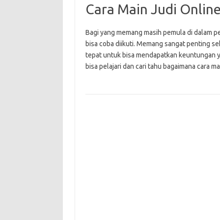
Cara Main Judi Onlin
Bagi yang memang masih pemula di dalam per
bisa coba diikuti. Memang sangat penting s
tepat untuk bisa mendapatkan keuntungan ya
bisa pelajari dan cari tahu bagaimana cara 