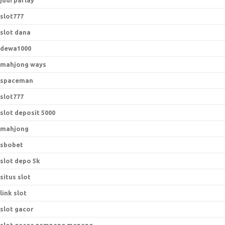
judi parlay
slot777
slot dana
dewa1000
mahjong ways
spaceman
slot777
slot deposit 5000
mahjong
sbobet
slot depo 5k
situs slot
link slot
slot gacor