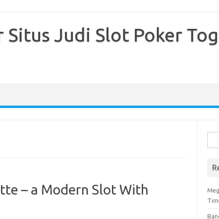
r Situs Judi Slot Poker To
Sea
for:
R
tte – a Modern Slot With
Meg
Tim
Ban