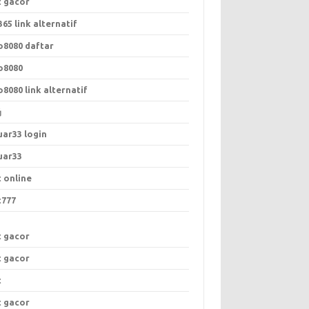
t gacor
365 link alternatif
8080 daftar
o8080
8080 link alternatif
场
uar33 login
uar33
t online
t777
t gacor
t gacor
t
t gacor