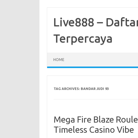
Skip
to
content
Live888 – Dafta
Terpercaya
HOME
TAG ARCHIVES:
BANDAR JUDI 93
Mega Fire Blaze Roule
Timeless Casino Vibe