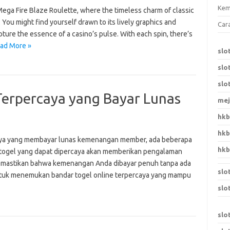
Kem
Mega Fire Blaze Roulette, where the timeless charm of classic
ou might find yourself drawn to its lively graphics and
Car
pture the essence of a casino’s pulse. With each spin, there’s
ad More »
slo
slo
slo
Terpercaya yang Bayar Lunas
mej
hk
hk
caya yang membayar lunas kemenangan member, ada beberapa
hk
r togel yang dapat dipercaya akan memberikan pengalaman
memastikan bahwa kemenangan Anda dibayar penuh tanpa ada
slo
ntuk menemukan bandar togel online terpercaya yang mampu
slo
slo