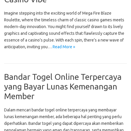
Imagine stepping into the exciting world of Mega Fire Blaze
Roulette, where the timeless charm of classic casino games meets
modern-day innovation. You might find yourself drawn to its lively
graphics and captivating sound effects that flawlessly capture the
essence of a casino’s pulse. With each spin, there’s a new wave of
anticipation, inviting you…
Read More »
Bandar Togel Online Terpercaya
yang Bayar Lunas Kemenangan
Member
Dalam mencari bandar togel online terpercaya yang membayar
lunas kemenangan member, ada beberapa hal penting yang perlu
diperhatikan. Bandar togel yang dapat dipercaya akan memberikan
pengalaman bermain yang aman dan transparan, serta memastikan