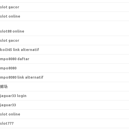
slot gacor
slot online
slot88 online
slot gacor
koi365 link alternatif
mpo8080 daftar
mpo8080
mpo8080 link alternatif
赌场
jaguar33 login
jaguar33
slot online
slot777