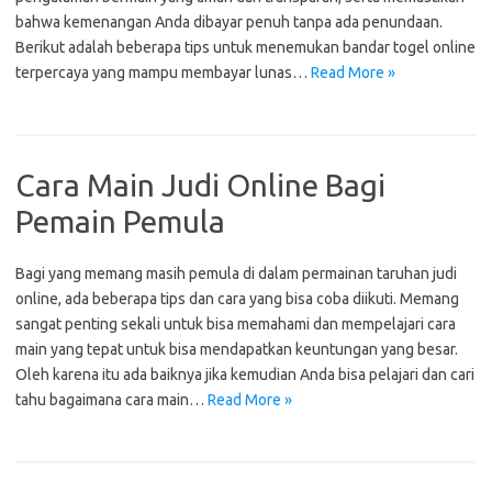
bahwa kemenangan Anda dibayar penuh tanpa ada penundaan.
Berikut adalah beberapa tips untuk menemukan bandar togel online
terpercaya yang mampu membayar lunas…
Read More »
Cara Main Judi Online Bagi
Pemain Pemula
Bagi yang memang masih pemula di dalam permainan taruhan judi
online, ada beberapa tips dan cara yang bisa coba diikuti. Memang
sangat penting sekali untuk bisa memahami dan mempelajari cara
main yang tepat untuk bisa mendapatkan keuntungan yang besar.
Oleh karena itu ada baiknya jika kemudian Anda bisa pelajari dan cari
tahu bagaimana cara main…
Read More »