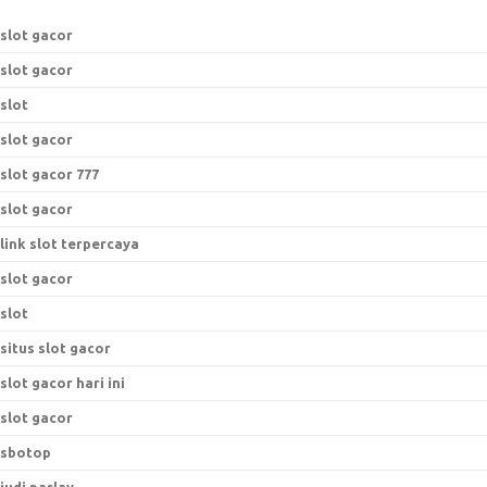
slot gacor
slot gacor
slot
slot gacor
slot gacor 777
slot gacor
link slot terpercaya
slot gacor
slot
situs slot gacor
slot gacor hari ini
slot gacor
sbotop