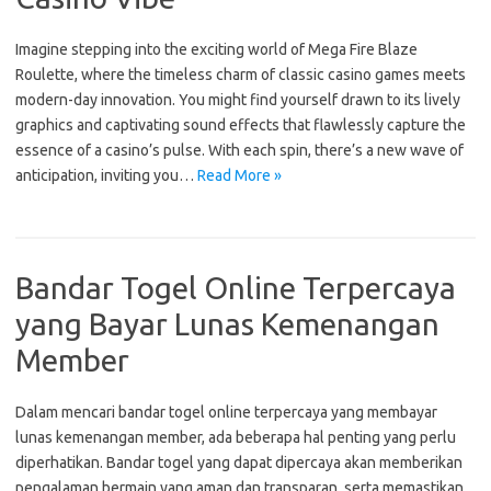
Imagine stepping into the exciting world of Mega Fire Blaze
Roulette, where the timeless charm of classic casino games meets
modern-day innovation. You might find yourself drawn to its lively
graphics and captivating sound effects that flawlessly capture the
essence of a casino’s pulse. With each spin, there’s a new wave of
anticipation, inviting you…
Read More »
Bandar Togel Online Terpercaya
yang Bayar Lunas Kemenangan
Member
Dalam mencari bandar togel online terpercaya yang membayar
lunas kemenangan member, ada beberapa hal penting yang perlu
diperhatikan. Bandar togel yang dapat dipercaya akan memberikan
pengalaman bermain yang aman dan transparan, serta memastikan