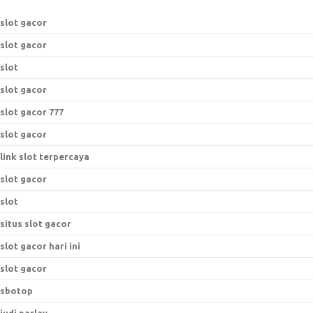
slot gacor
slot gacor
slot
slot gacor
slot gacor 777
slot gacor
link slot terpercaya
slot gacor
slot
situs slot gacor
slot gacor hari ini
slot gacor
sbotop