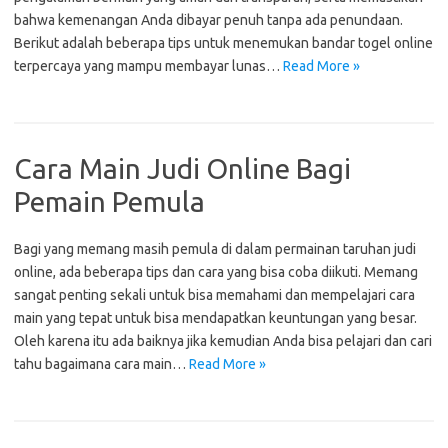
bahwa kemenangan Anda dibayar penuh tanpa ada penundaan.
Berikut adalah beberapa tips untuk menemukan bandar togel online
terpercaya yang mampu membayar lunas…
Read More »
Cara Main Judi Online Bagi
Pemain Pemula
Bagi yang memang masih pemula di dalam permainan taruhan judi
online, ada beberapa tips dan cara yang bisa coba diikuti. Memang
sangat penting sekali untuk bisa memahami dan mempelajari cara
main yang tepat untuk bisa mendapatkan keuntungan yang besar.
Oleh karena itu ada baiknya jika kemudian Anda bisa pelajari dan cari
tahu bagaimana cara main…
Read More »