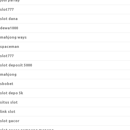
judi parlay
slot777
slot dana
dewa1000
mahjong ways
spaceman
slot777
slot deposit 5000
mahjong
sbobet
slot depo 5k
situs slot
link slot
slot gacor