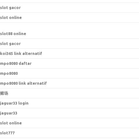
slot gacor
slot online
slot88 online
slot gacor
koi365 link alternatif
mpo8080 daftar
mpo8080
mpo8080 link alternatif
赌场
jaguar33 login
jaguar33
slot online
slot777