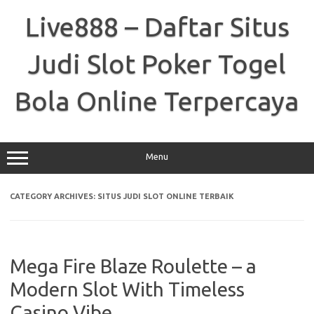
Skip
to
Live888 – Daftar Situs
content
Judi Slot Poker Togel
Bola Online Terpercaya
Menu
CATEGORY ARCHIVES:
SITUS JUDI SLOT ONLINE TERBAIK
Mega Fire Blaze Roulette – a
Modern Slot With Timeless
Casino Vibe