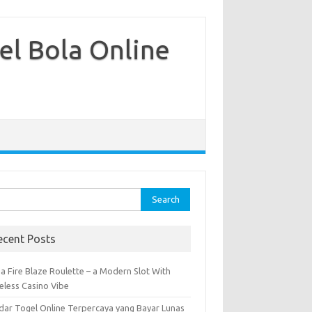
gel Bola Online
rch
ecent Posts
a Fire Blaze Roulette – a Modern Slot With
eless Casino Vibe
dar Togel Online Terpercaya yang Bayar Lunas