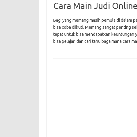
Cara Main Judi Onlin
Bagi yang memang masih pemula di dalam per
bisa coba diikuti. Memang sangat penting s
tepat untuk bisa mendapatkan keuntungan ya
bisa pelajari dan cari tahu bagaimana cara 