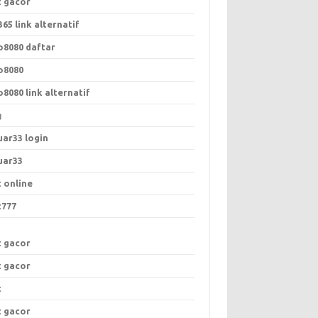
t gacor
365 link alternatif
8080 daftar
o8080
8080 link alternatif
场
uar33 login
uar33
t online
t777
t gacor
t gacor
t
t gacor