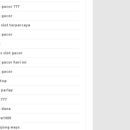
t gacor 777
t gacor
k slot terpercaya
t gacor
t
us slot gacor
t gacor hari ini
t gacor
top
i parlay
t777
t dana
a1000
jong ways