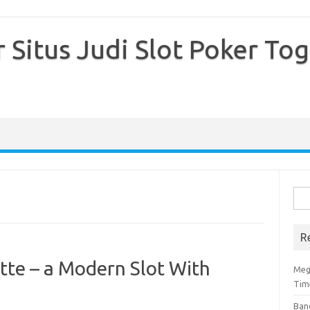
r Situs Judi Slot Poker To
Sea
for:
R
tte – a Modern Slot With
Meg
Tim
Ban