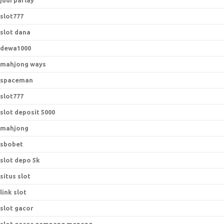
judi parlay
slot777
slot dana
dewa1000
mahjong ways
spaceman
slot777
slot deposit 5000
mahjong
sbobet
slot depo 5k
situs slot
link slot
slot gacor