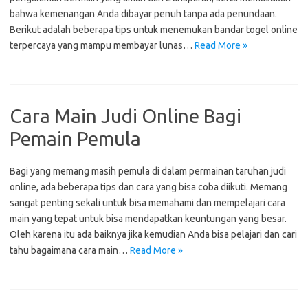
bahwa kemenangan Anda dibayar penuh tanpa ada penundaan.
Berikut adalah beberapa tips untuk menemukan bandar togel online
terpercaya yang mampu membayar lunas…
Read More »
Cara Main Judi Online Bagi
Pemain Pemula
Bagi yang memang masih pemula di dalam permainan taruhan judi
online, ada beberapa tips dan cara yang bisa coba diikuti. Memang
sangat penting sekali untuk bisa memahami dan mempelajari cara
main yang tepat untuk bisa mendapatkan keuntungan yang besar.
Oleh karena itu ada baiknya jika kemudian Anda bisa pelajari dan cari
tahu bagaimana cara main…
Read More »