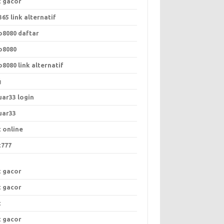
t gacor
365 link alternatif
8080 daftar
o8080
8080 link alternatif
场
uar33 login
uar33
t online
t777
t gacor
t gacor
t
t gacor