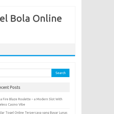
gel Bola Online
rch
ecent Posts
a Fire Blaze Roulette – a Modern Slot With
eless Casino Vibe
dar Togel Online Terpercaya yang Bayar Lunas