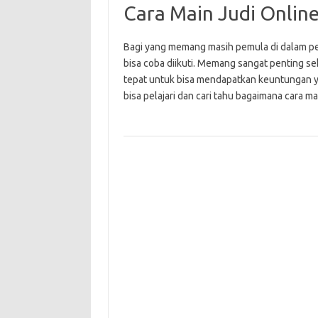
Cara Main Judi Onlin
Bagi yang memang masih pemula di dalam per
bisa coba diikuti. Memang sangat penting s
tepat untuk bisa mendapatkan keuntungan ya
bisa pelajari dan cari tahu bagaimana cara 