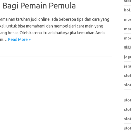
slo
e Bagi Pemain Pemula
koi
mainan taruhan judi online, ada beberapa tips dan cara yang
mpo
ekali untuk bisa memahami dan mempelajari cara main yang
mp
ng besar. Oleh karena itu ada baiknya jika kemudian Anda
mpo
main…
Read More »
赌
jag
jag
slo
slo
slo
slo
slo
slo