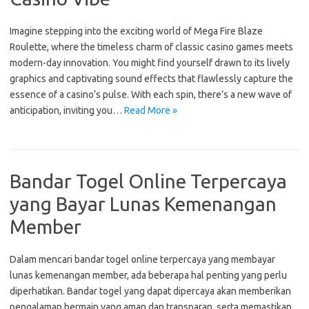
Imagine stepping into the exciting world of Mega Fire Blaze
Roulette, where the timeless charm of classic casino games meets
modern-day innovation. You might find yourself drawn to its lively
graphics and captivating sound effects that flawlessly capture the
essence of a casino’s pulse. With each spin, there’s a new wave of
anticipation, inviting you…
Read More »
Bandar Togel Online Terpercaya
yang Bayar Lunas Kemenangan
Member
Dalam mencari bandar togel online terpercaya yang membayar
lunas kemenangan member, ada beberapa hal penting yang perlu
diperhatikan. Bandar togel yang dapat dipercaya akan memberikan
pengalaman bermain yang aman dan transparan, serta memastikan