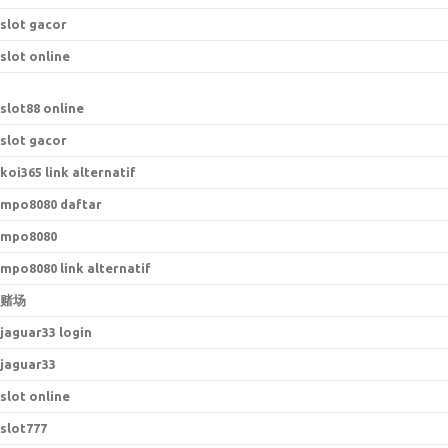
slot gacor
slot online
slot88 online
slot gacor
koi365 link alternatif
mpo8080 daftar
mpo8080
mpo8080 link alternatif
赌场
jaguar33 login
jaguar33
slot online
slot777