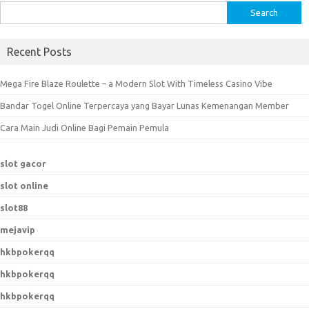
S
e
a
Recent Posts
r
c
Mega Fire Blaze Roulette – a Modern Slot With Timeless Casino Vibe
h
Bandar Togel Online Terpercaya yang Bayar Lunas Kemenangan Member
f
o
Cara Main Judi Online Bagi Pemain Pemula
r
:
slot gacor
slot online
slot88
mejavip
hkbpokerqq
hkbpokerqq
hkbpokerqq