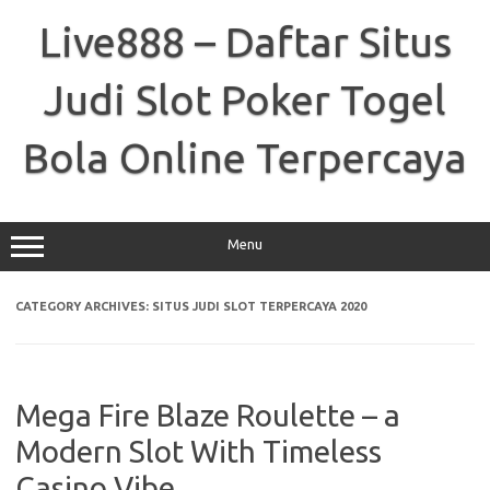
Skip
to
Live888 – Daftar Situs
content
Judi Slot Poker Togel
Bola Online Terpercaya
Menu
CATEGORY ARCHIVES:
SITUS JUDI SLOT TERPERCAYA 2020
Mega Fire Blaze Roulette – a
Modern Slot With Timeless
Casino Vibe