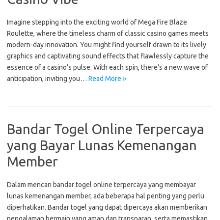
Imagine stepping into the exciting world of Mega Fire Blaze
Roulette, where the timeless charm of classic casino games meets
modern-day innovation. You might find yourself drawn to its lively
graphics and captivating sound effects that flawlessly capture the
essence of a casino’s pulse. With each spin, there’s a new wave of
anticipation, inviting you…
Read More »
Bandar Togel Online Terpercaya
yang Bayar Lunas Kemenangan
Member
Dalam mencari bandar togel online terpercaya yang membayar
lunas kemenangan member, ada beberapa hal penting yang perlu
diperhatikan. Bandar togel yang dapat dipercaya akan memberikan
pengalaman bermain yang aman dan transparan, serta memastikan