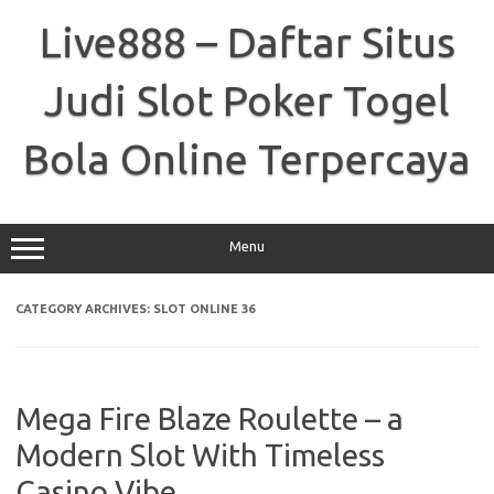
Skip
to
Live888 – Daftar Situs
content
Judi Slot Poker Togel
Bola Online Terpercaya
Menu
CATEGORY ARCHIVES:
SLOT ONLINE 36
Mega Fire Blaze Roulette – a
Modern Slot With Timeless
Casino Vibe