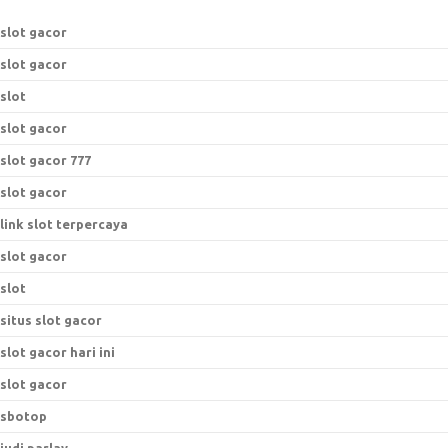
slot gacor
slot gacor
slot
slot gacor
slot gacor 777
slot gacor
link slot terpercaya
slot gacor
slot
situs slot gacor
slot gacor hari ini
slot gacor
sbotop