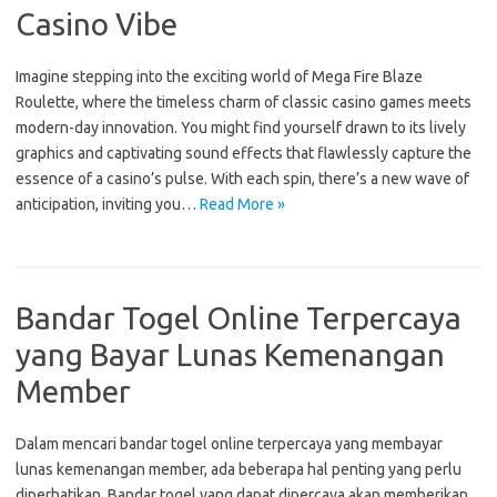
Casino Vibe
Imagine stepping into the exciting world of Mega Fire Blaze
Roulette, where the timeless charm of classic casino games meets
modern-day innovation. You might find yourself drawn to its lively
graphics and captivating sound effects that flawlessly capture the
essence of a casino’s pulse. With each spin, there’s a new wave of
anticipation, inviting you…
Read More »
Bandar Togel Online Terpercaya
yang Bayar Lunas Kemenangan
Member
Dalam mencari bandar togel online terpercaya yang membayar
lunas kemenangan member, ada beberapa hal penting yang perlu
diperhatikan. Bandar togel yang dapat dipercaya akan memberikan