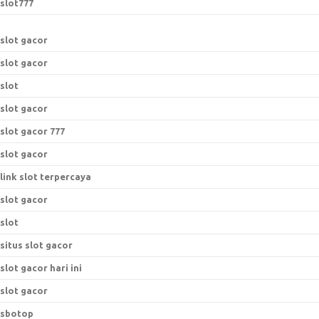
slot777
slot gacor
slot gacor
slot
slot gacor
slot gacor 777
slot gacor
link slot terpercaya
slot gacor
slot
situs slot gacor
slot gacor hari ini
slot gacor
sbotop