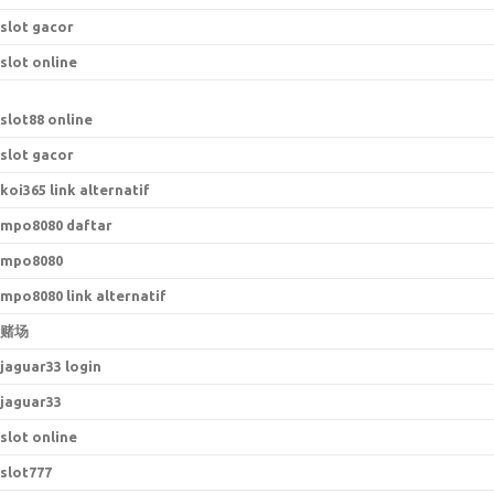
slot gacor
slot online
slot88 online
slot gacor
koi365 link alternatif
mpo8080 daftar
mpo8080
mpo8080 link alternatif
赌场
jaguar33 login
jaguar33
slot online
slot777