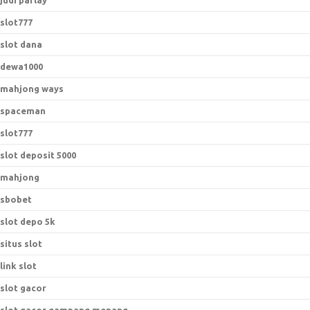
judi parlay
slot777
slot dana
dewa1000
mahjong ways
spaceman
slot777
slot deposit 5000
mahjong
sbobet
slot depo 5k
situs slot
link slot
slot gacor