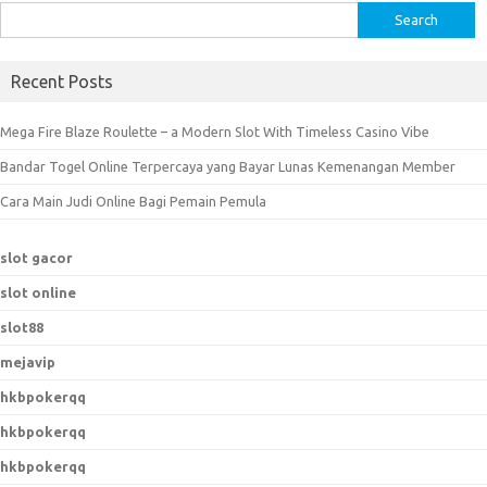
S
e
a
Recent Posts
r
c
Mega Fire Blaze Roulette – a Modern Slot With Timeless Casino Vibe
h
Bandar Togel Online Terpercaya yang Bayar Lunas Kemenangan Member
f
o
Cara Main Judi Online Bagi Pemain Pemula
r
:
slot gacor
slot online
slot88
mejavip
hkbpokerqq
hkbpokerqq
hkbpokerqq