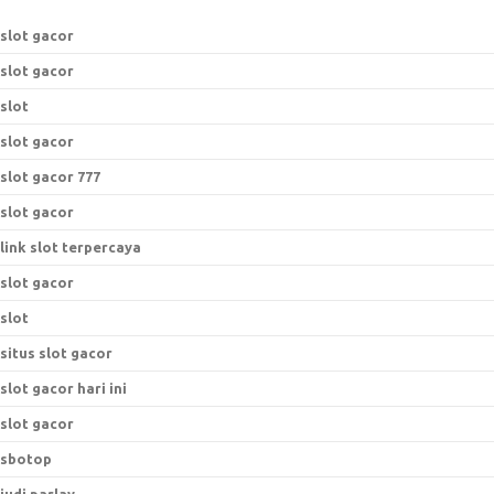
slot gacor
slot gacor
slot
slot gacor
slot gacor 777
slot gacor
link slot terpercaya
slot gacor
slot
situs slot gacor
slot gacor hari ini
slot gacor
sbotop