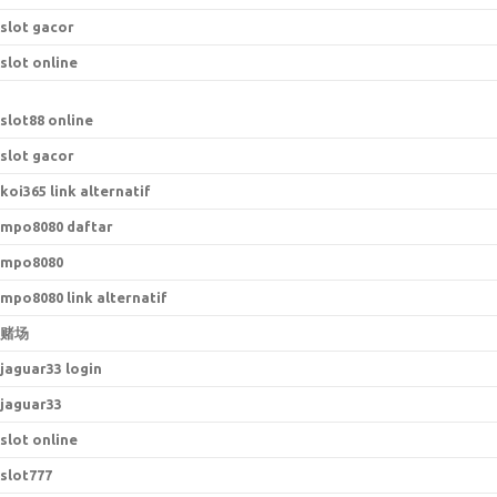
slot gacor
slot online
slot88 online
slot gacor
koi365 link alternatif
mpo8080 daftar
mpo8080
mpo8080 link alternatif
赌场
jaguar33 login
jaguar33
slot online
slot777