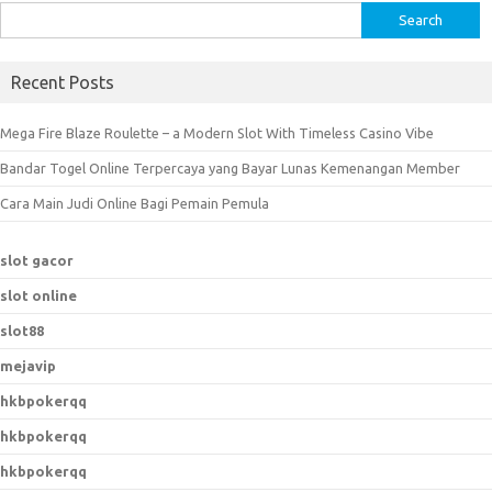
S
e
a
Recent Posts
r
c
Mega Fire Blaze Roulette – a Modern Slot With Timeless Casino Vibe
h
Bandar Togel Online Terpercaya yang Bayar Lunas Kemenangan Member
f
o
Cara Main Judi Online Bagi Pemain Pemula
r
:
slot gacor
slot online
slot88
mejavip
hkbpokerqq
hkbpokerqq
hkbpokerqq