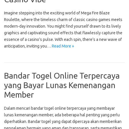
Imagine stepping into the exciting world of Mega Fire Blaze
Roulette, where the timeless charm of classic casino games meets
modern-day innovation. You might find yourself drawn to its lively
graphics and captivating sound effects that flawlessly capture the
essence of a casino’s pulse. With each spin, there’s a new wave of
anticipation, inviting you…
Read More »
Bandar Togel Online Terpercaya
yang Bayar Lunas Kemenangan
Member
Dalam mencari bandar togel online terpercaya yang membayar
lunas kemenangan member, ada beberapa hal penting yang perlu
diperhatikan. Bandar togel yang dapat dipercaya akan memberikan
pengalaman bermain yang aman dan transparan, serta memastikan