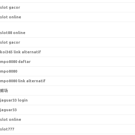
slot gacor
slot online
slot88 online
slot gacor
koi365 link alternatif
mpo8080 daftar
mpo8080
mpo8080 link alternatif
赌场
jaguar33 login
jaguar33
slot online
slot777