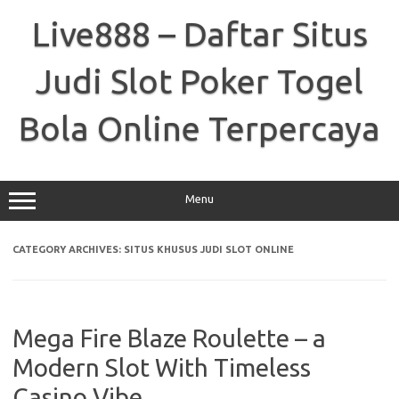
Skip
to
Live888 – Daftar Situs
content
Judi Slot Poker Togel
Bola Online Terpercaya
Menu
CATEGORY ARCHIVES:
SITUS KHUSUS JUDI SLOT ONLINE
Mega Fire Blaze Roulette – a
Modern Slot With Timeless
Casino Vibe