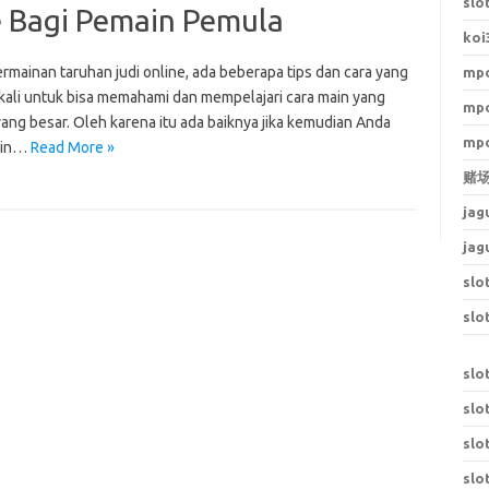
slo
e Bagi Pemain Pemula
koi
mainan taruhan judi online, ada beberapa tips dan cara yang
mpo
ekali untuk bisa memahami dan mempelajari cara main yang
mp
ng besar. Oleh karena itu ada baiknya jika kemudian Anda
mpo
main…
Read More »
赌
jag
jag
slo
slo
slo
slo
slo
slo