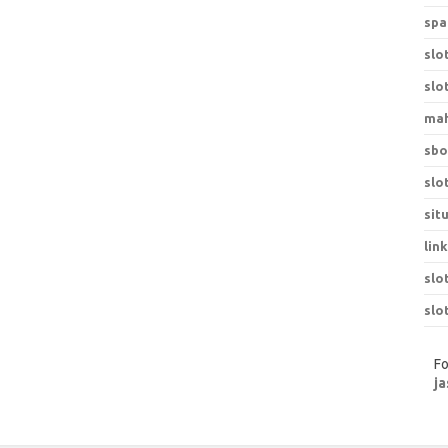
sp
slo
slo
ma
sbo
slo
sit
link
slo
slo
Fo
ja