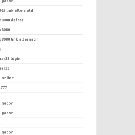
t gacor
365 link alternatif
8080 daftar
o8080
8080 link alternatif
场
uar33 login
uar33
t online
t777
t gacor
t gacor
t
t gacor