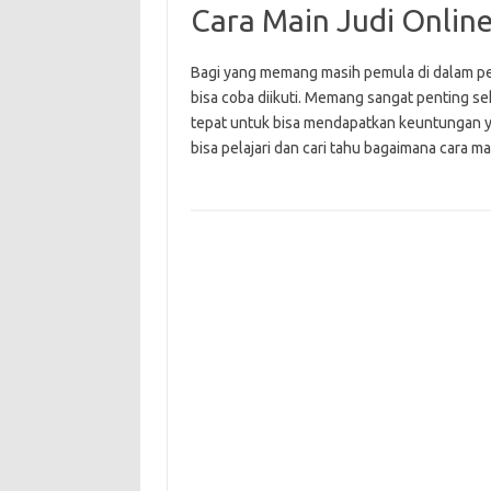
Cara Main Judi Onlin
Bagi yang memang masih pemula di dalam per
bisa coba diikuti. Memang sangat penting s
tepat untuk bisa mendapatkan keuntungan ya
bisa pelajari dan cari tahu bagaimana cara 