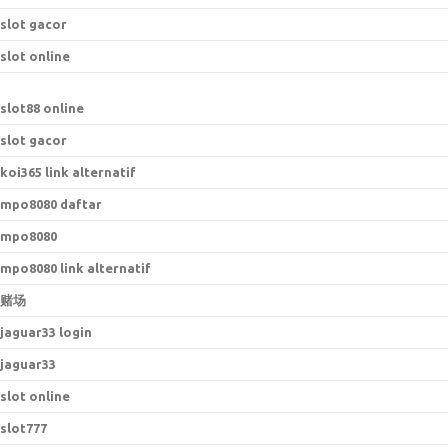
slot gacor
slot online
slot88 online
slot gacor
koi365 link alternatif
mpo8080 daftar
mpo8080
mpo8080 link alternatif
赌场
jaguar33 login
jaguar33
slot online
slot777