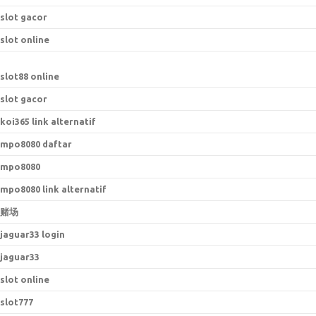
slot gacor
slot online
slot88 online
slot gacor
koi365 link alternatif
mpo8080 daftar
mpo8080
mpo8080 link alternatif
赌场
jaguar33 login
jaguar33
slot online
slot777