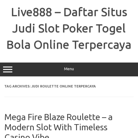
Skip
to
Live888 – Daftar Situs
content
Judi Slot Poker Togel
Bola Online Terpercaya
Menu
TAG ARCHIVES:
JUDI ROULETTE ONLINE TERPERCAYA
Mega Fire Blaze Roulette – a
Modern Slot With Timeless
Casino Vibe