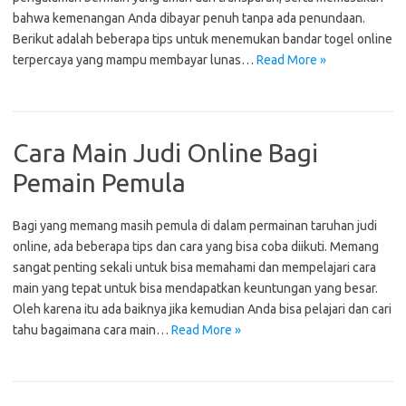
bahwa kemenangan Anda dibayar penuh tanpa ada penundaan.
Berikut adalah beberapa tips untuk menemukan bandar togel online
terpercaya yang mampu membayar lunas…
Read More »
Cara Main Judi Online Bagi
Pemain Pemula
Bagi yang memang masih pemula di dalam permainan taruhan judi
online, ada beberapa tips dan cara yang bisa coba diikuti. Memang
sangat penting sekali untuk bisa memahami dan mempelajari cara
main yang tepat untuk bisa mendapatkan keuntungan yang besar.
Oleh karena itu ada baiknya jika kemudian Anda bisa pelajari dan cari
tahu bagaimana cara main…
Read More »