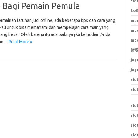
slo
e Bagi Pemain Pemula
koi
mainan taruhan judi online, ada beberapa tips dan cara yang
mpo
ekali untuk bisa memahami dan mempelajari cara main yang
mp
ng besar. Oleh karena itu ada baiknya jika kemudian Anda
mpo
main…
Read More »
赌
jag
jag
slo
slo
slo
slo
slo
slo