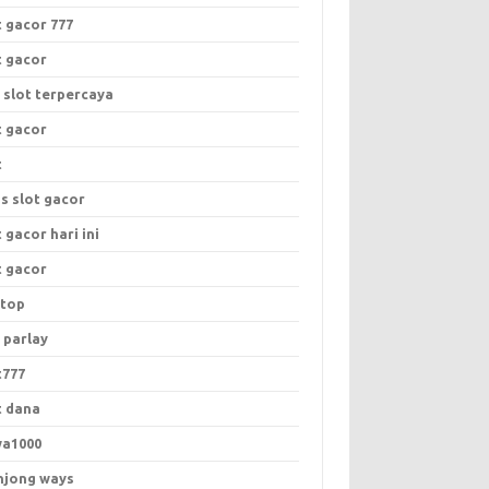
t gacor 777
t gacor
k slot terpercaya
t gacor
t
us slot gacor
t gacor hari ini
t gacor
top
i parlay
t777
t dana
a1000
jong ways