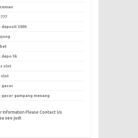
aceman
t777
t deposit 5000
hjong
bet
t depo 5k
us slot
 slot
t gacor
t gacor gampang menang
r Information Please
Contact Us
sa seo judi