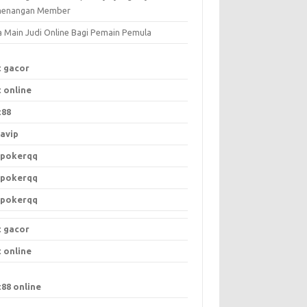
enangan Member
a Main Judi Online Bagi Pemain Pemula
t gacor
t online
t88
avip
bpokerqq
bpokerqq
bpokerqq
t gacor
t online
t88 online