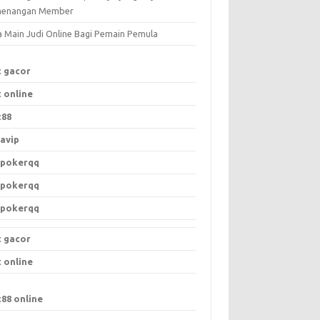
enangan Member
a Main Judi Online Bagi Pemain Pemula
t gacor
t online
t88
avip
bpokerqq
bpokerqq
bpokerqq
t gacor
t online
t88 online