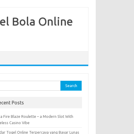
gel Bola Online
rch
ecent Posts
a Fire Blaze Roulette – a Modern Slot With
eless Casino Vibe
dar Togel Online Terpercaya yang Bayar Lunas