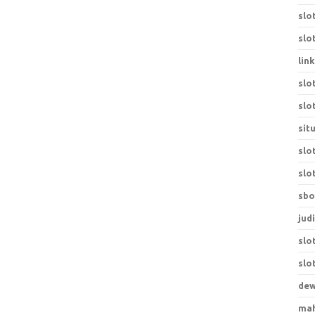
slo
slo
lin
slo
slo
sit
slo
slo
sbo
jud
slo
slo
dew
mah