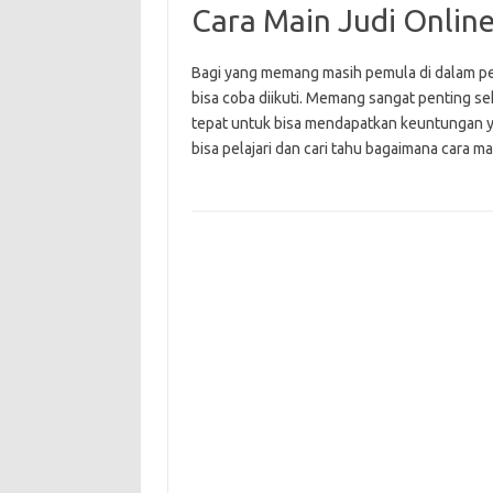
Cara Main Judi Onlin
Bagi yang memang masih pemula di dalam per
bisa coba diikuti. Memang sangat penting s
tepat untuk bisa mendapatkan keuntungan ya
bisa pelajari dan cari tahu bagaimana cara 