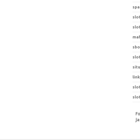
sp
slo
slo
ma
sbo
slo
sit
link
slo
slo
Fo
ja