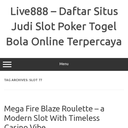
Skip
to
Live888 – Daftar Situs
content
Judi Slot Poker Togel
Bola Online Terpercaya
Menu
TAG ARCHIVES:
SLOT 77
Mega Fire Blaze Roulette – a
Modern Slot With Timeless
Casino Vibe