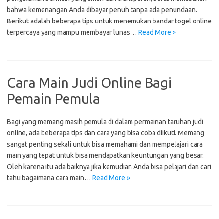
bahwa kemenangan Anda dibayar penuh tanpa ada penundaan.
Berikut adalah beberapa tips untuk menemukan bandar togel online
terpercaya yang mampu membayar lunas…
Read More »
Cara Main Judi Online Bagi
Pemain Pemula
Bagi yang memang masih pemula di dalam permainan taruhan judi
online, ada beberapa tips dan cara yang bisa coba diikuti. Memang
sangat penting sekali untuk bisa memahami dan mempelajari cara
main yang tepat untuk bisa mendapatkan keuntungan yang besar.
Oleh karena itu ada baiknya jika kemudian Anda bisa pelajari dan cari
tahu bagaimana cara main…
Read More »