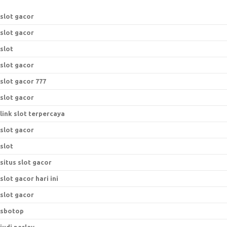
slot gacor
slot gacor
slot
slot gacor
slot gacor 777
slot gacor
link slot terpercaya
slot gacor
slot
situs slot gacor
slot gacor hari ini
slot gacor
sbotop