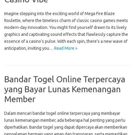
Imagine stepping into the exciting world of Mega Fire Blaze
Roulette, where the timeless charm of classic casino games meets
modern-day innovation. You might find yourself drawn to its lively
graphics and captivating sound effects that flawlessly capture the
essence of a casino’s pulse. With each spin, there’s a new wave of
anticipation, inviting you…
Read More »
Bandar Togel Online Terpercaya
yang Bayar Lunas Kemenangan
Member
Dalam mencari bandar togel online terpercaya yang membayar
lunas kemenangan member, ada beberapa hal penting yang perlu
diperhatikan. Bandar togel yang dapat dipercaya akan memberikan
pengalaman bermain yang aman dan transparan, serta memastikan