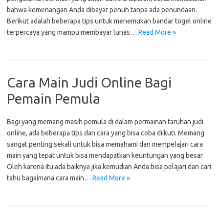
bahwa kemenangan Anda dibayar penuh tanpa ada penundaan.
Berikut adalah beberapa tips untuk menemukan bandar togel online
terpercaya yang mampu membayar lunas…
Read More »
Cara Main Judi Online Bagi
Pemain Pemula
Bagi yang memang masih pemula di dalam permainan taruhan judi
online, ada beberapa tips dan cara yang bisa coba diikuti. Memang
sangat penting sekali untuk bisa memahami dan mempelajari cara
main yang tepat untuk bisa mendapatkan keuntungan yang besar.
Oleh karena itu ada baiknya jika kemudian Anda bisa pelajari dan cari
tahu bagaimana cara main…
Read More »