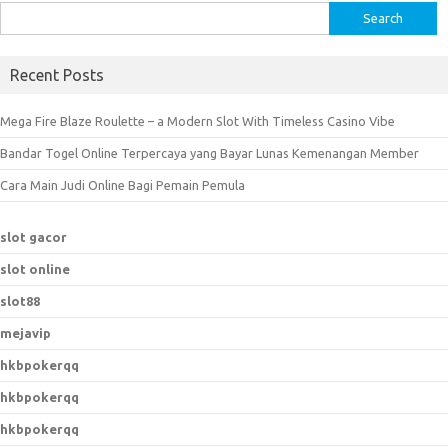
S
e
a
Recent Posts
r
c
Mega Fire Blaze Roulette – a Modern Slot With Timeless Casino Vibe
h
Bandar Togel Online Terpercaya yang Bayar Lunas Kemenangan Member
f
o
Cara Main Judi Online Bagi Pemain Pemula
r
:
slot gacor
slot online
slot88
mejavip
hkbpokerqq
hkbpokerqq
hkbpokerqq