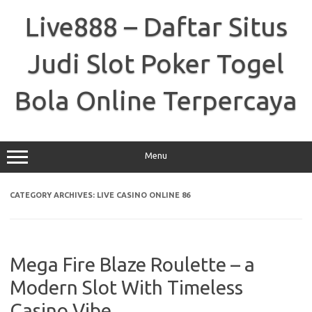
Skip
to
Live888 – Daftar Situs
content
Judi Slot Poker Togel
Bola Online Terpercaya
Menu
CATEGORY ARCHIVES:
LIVE CASINO ONLINE 86
Mega Fire Blaze Roulette – a
Modern Slot With Timeless
Casino Vibe