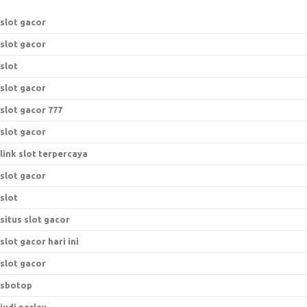
slot gacor
slot gacor
slot
slot gacor
slot gacor 777
slot gacor
link slot terpercaya
slot gacor
slot
situs slot gacor
slot gacor hari ini
slot gacor
sbotop