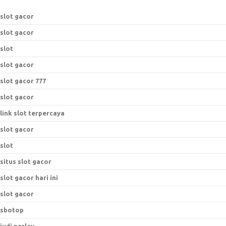
slot gacor
slot gacor
slot
slot gacor
slot gacor 777
slot gacor
link slot terpercaya
slot gacor
slot
situs slot gacor
slot gacor hari ini
slot gacor
sbotop