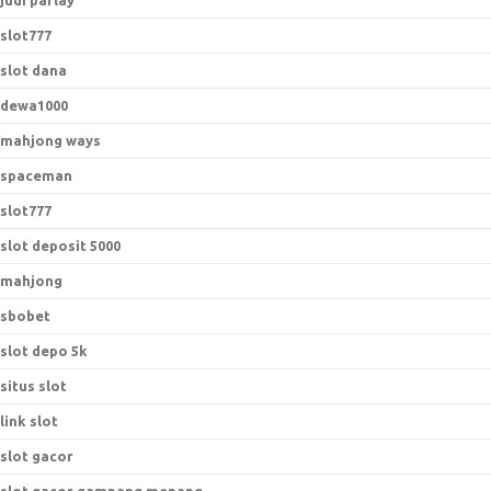
judi parlay
slot777
slot dana
dewa1000
mahjong ways
spaceman
slot777
slot deposit 5000
mahjong
sbobet
slot depo 5k
situs slot
link slot
slot gacor