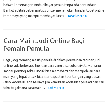
bahwa kemenangan Anda dibayar penuh tanpa ada penundaan.
Berikut adalah beberapa tips untuk menemukan bandar togel online
terpercaya yang mampu membayar lunas…
Read More »
Cara Main Judi Online Bagi
Pemain Pemula
Bagi yang memang masih pemula di dalam permainan taruhan judi
online, ada beberapa tips dan cara yang bisa coba diikuti. Memang
sangat penting sekali untuk bisa memahami dan mempelajari cara
main yang tepat untuk bisa mendapatkan keuntungan yang besar.
Oleh karena itu ada baiknya jika kemudian Anda bisa pelajari dan cari
tahu bagaimana cara main…
Read More »