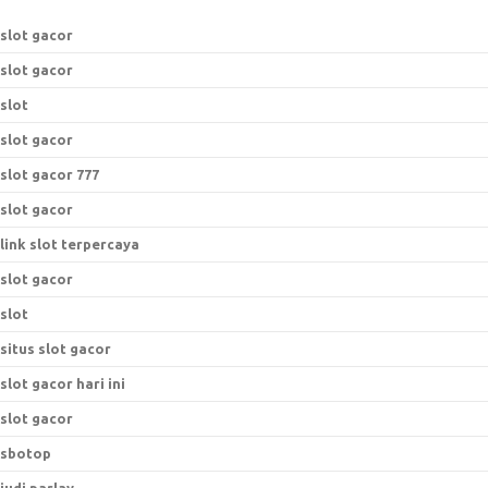
slot gacor
slot gacor
slot
slot gacor
slot gacor 777
slot gacor
link slot terpercaya
slot gacor
slot
situs slot gacor
slot gacor hari ini
slot gacor
sbotop