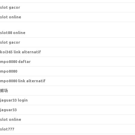
slot gacor
slot online
slot88 online
slot gacor
koi365 link alternatif
mpo8080 daftar
mpo8080
mpo8080 link alternatif
赌场
jaguar33 login
jaguar33
slot online
slot777