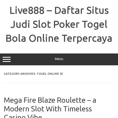
Skip
to
Live888 – Daftar Situs
content
Judi Slot Poker Togel
Bola Online Terpercaya
Menu
CATEGORY ARCHIVES:
TOGEL ONLINE 35
Mega Fire Blaze Roulette – a
Modern Slot With Timeless
Casino Vibe