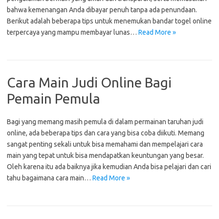
bahwa kemenangan Anda dibayar penuh tanpa ada penundaan.
Berikut adalah beberapa tips untuk menemukan bandar togel online
terpercaya yang mampu membayar lunas…
Read More »
Cara Main Judi Online Bagi
Pemain Pemula
Bagi yang memang masih pemula di dalam permainan taruhan judi
online, ada beberapa tips dan cara yang bisa coba diikuti. Memang
sangat penting sekali untuk bisa memahami dan mempelajari cara
main yang tepat untuk bisa mendapatkan keuntungan yang besar.
Oleh karena itu ada baiknya jika kemudian Anda bisa pelajari dan cari
tahu bagaimana cara main…
Read More »