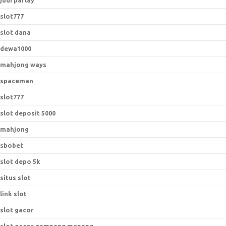
judi parlay
slot777
slot dana
dewa1000
mahjong ways
spaceman
slot777
slot deposit 5000
mahjong
sbobet
slot depo 5k
situs slot
link slot
slot gacor