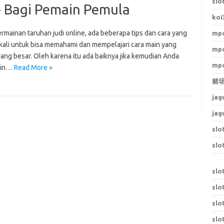
slo
e Bagi Pemain Pemula
koi
mainan taruhan judi online, ada beberapa tips dan cara yang
mpo
ekali untuk bisa memahami dan mempelajari cara main yang
mp
ng besar. Oleh karena itu ada baiknya jika kemudian Anda
mpo
main…
Read More »
赌
jag
jag
slo
slo
slo
slo
slo
slo