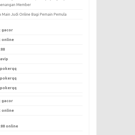
enangan Member
a Main Judi Online Bagi Pemain Pemula
t gacor
t online
t88
avip
bpokerqq
bpokerqq
bpokerqq
t gacor
t online
t88 online