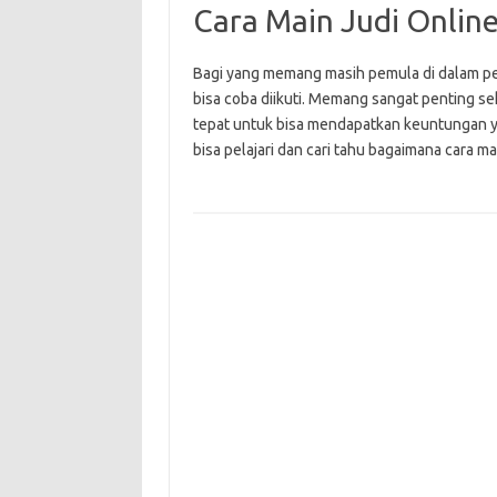
Cara Main Judi Onlin
Bagi yang memang masih pemula di dalam per
bisa coba diikuti. Memang sangat penting s
tepat untuk bisa mendapatkan keuntungan ya
bisa pelajari dan cari tahu bagaimana cara 