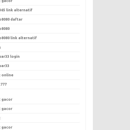
t gacor
365 link alternatif
8080 daftar
o8080
8080 link alternatif
场
uar33 login
uar33
t online
t777
t gacor
t gacor
t
t gacor