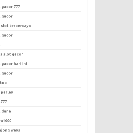
t gacor 777
t gacor
k slot terpercaya
t gacor
t
us slot gacor
t gacor hari ini
t gacor
top
i parlay
t777
t dana
a1000
jong ways