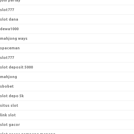
judi parlay
slot777
slot dana
dewa1000
mahjong ways
spaceman
slot777
slot deposit 5000
mahjong
sbobet
slot depo 5k
situs slot
link slot
slot gacor