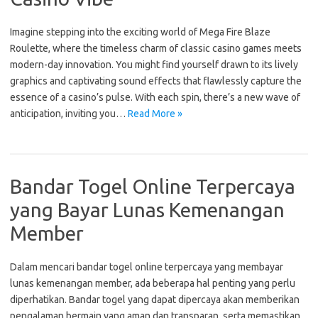
Imagine stepping into the exciting world of Mega Fire Blaze
Roulette, where the timeless charm of classic casino games meets
modern-day innovation. You might find yourself drawn to its lively
graphics and captivating sound effects that flawlessly capture the
essence of a casino’s pulse. With each spin, there’s a new wave of
anticipation, inviting you…
Read More »
Bandar Togel Online Terpercaya
yang Bayar Lunas Kemenangan
Member
Dalam mencari bandar togel online terpercaya yang membayar
lunas kemenangan member, ada beberapa hal penting yang perlu
diperhatikan. Bandar togel yang dapat dipercaya akan memberikan
pengalaman bermain yang aman dan transparan, serta memastikan