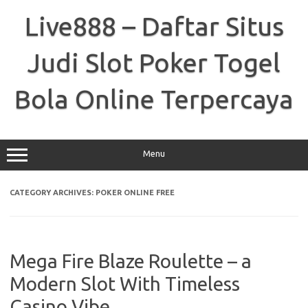
Skip
to
Live888 – Daftar Situs
content
Judi Slot Poker Togel
Bola Online Terpercaya
Menu
CATEGORY ARCHIVES:
POKER ONLINE FREE
Mega Fire Blaze Roulette – a
Modern Slot With Timeless
Casino Vibe