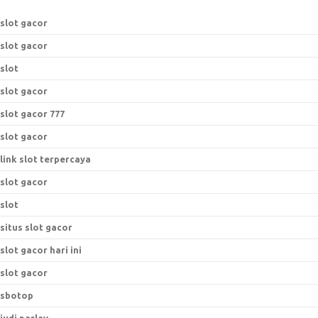
slot gacor
slot gacor
slot
slot gacor
slot gacor 777
slot gacor
link slot terpercaya
slot gacor
slot
situs slot gacor
slot gacor hari ini
slot gacor
sbotop