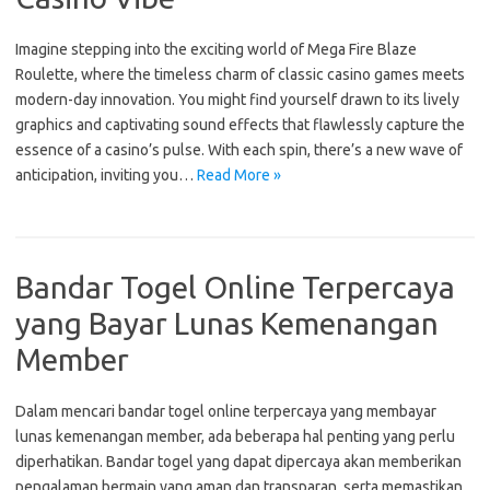
Imagine stepping into the exciting world of Mega Fire Blaze
Roulette, where the timeless charm of classic casino games meets
modern-day innovation. You might find yourself drawn to its lively
graphics and captivating sound effects that flawlessly capture the
essence of a casino’s pulse. With each spin, there’s a new wave of
anticipation, inviting you…
Read More »
Bandar Togel Online Terpercaya
yang Bayar Lunas Kemenangan
Member
Dalam mencari bandar togel online terpercaya yang membayar
lunas kemenangan member, ada beberapa hal penting yang perlu
diperhatikan. Bandar togel yang dapat dipercaya akan memberikan
pengalaman bermain yang aman dan transparan, serta memastikan