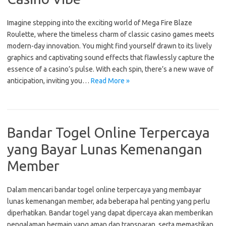
Imagine stepping into the exciting world of Mega Fire Blaze
Roulette, where the timeless charm of classic casino games meets
modern-day innovation. You might find yourself drawn to its lively
graphics and captivating sound effects that flawlessly capture the
essence of a casino’s pulse. With each spin, there’s a new wave of
anticipation, inviting you…
Read More »
Bandar Togel Online Terpercaya
yang Bayar Lunas Kemenangan
Member
Dalam mencari bandar togel online terpercaya yang membayar
lunas kemenangan member, ada beberapa hal penting yang perlu
diperhatikan. Bandar togel yang dapat dipercaya akan memberikan
pengalaman bermain yang aman dan transparan, serta memastikan