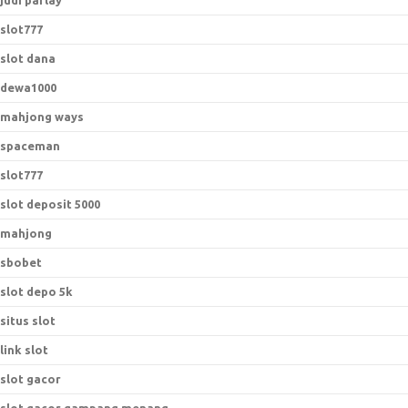
judi parlay
slot777
slot dana
dewa1000
mahjong ways
spaceman
slot777
slot deposit 5000
mahjong
sbobet
slot depo 5k
situs slot
link slot
slot gacor