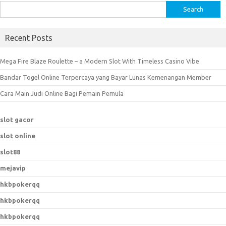
S
e
a
Recent Posts
r
c
Mega Fire Blaze Roulette – a Modern Slot With Timeless Casino Vibe
h
Bandar Togel Online Terpercaya yang Bayar Lunas Kemenangan Member
f
o
Cara Main Judi Online Bagi Pemain Pemula
r
:
slot gacor
slot online
slot88
mejavip
hkbpokerqq
hkbpokerqq
hkbpokerqq