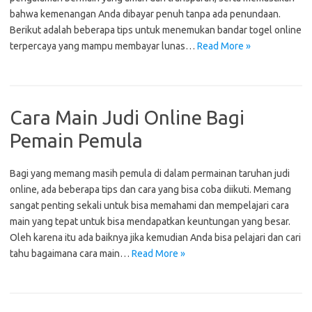
bahwa kemenangan Anda dibayar penuh tanpa ada penundaan.
Berikut adalah beberapa tips untuk menemukan bandar togel online
terpercaya yang mampu membayar lunas…
Read More »
Cara Main Judi Online Bagi
Pemain Pemula
Bagi yang memang masih pemula di dalam permainan taruhan judi
online, ada beberapa tips dan cara yang bisa coba diikuti. Memang
sangat penting sekali untuk bisa memahami dan mempelajari cara
main yang tepat untuk bisa mendapatkan keuntungan yang besar.
Oleh karena itu ada baiknya jika kemudian Anda bisa pelajari dan cari
tahu bagaimana cara main…
Read More »