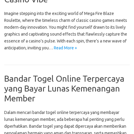
Imagine stepping into the exciting world of Mega Fire Blaze
Roulette, where the timeless charm of classic casino games meets
modern-day innovation. You might find yourself drawn to its lively
graphics and captivating sound effects that flawlessly capture the
essence of a casino’s pulse. With each spin, there’s a new wave of
anticipation, inviting you…
Read More »
Bandar Togel Online Terpercaya
yang Bayar Lunas Kemenangan
Member
Dalam mencari bandar togel online terpercaya yang membayar
lunas kemenangan member, ada beberapa hal penting yang perlu
diperhatikan. Bandar togel yang dapat dipercaya akan memberikan
pengalaman bermain yang aman dan transparan, serta memastikan