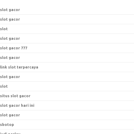
slot gacor
slot gacor
slot
slot gacor
slot gacor 777
slot gacor
link slot terpercaya
slot gacor
slot
situs slot gacor
slot gacor hari ini
slot gacor
sbotop